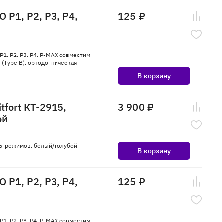
 P1, P2, P3, P4,
125 ₽
1, P2, P3, P4, P-MAX совместим
 (Type B), ортодонтическая
В корзину
fort КТ-2915,
3 900 ₽
ой
, 5-режимов, белый/голубой
В корзину
 P1, P2, P3, P4,
125 ₽
1, P2, P3, P4, P-MAX совместим