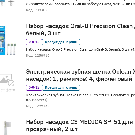
с ирригаторами, рассчитанными на работу с насадками: «Тип В» 
Код: 998302
Набор насадок Oral-B Precision Clean 
белый, 3 шт
0·0·12
Кредит для юрлиц
Набор насадок Oral-B Precision Clean для Oral-B, белый, 3 шт. 
Код: 1258918
Электрическая зубная щетка Oclean 
насадок: 1, режимов: 4, фиолетовый
0·0·12
Кредит для юрлиц
Электрическая зубная щетка Oclean X Pro Y2087, насадок: 1, 
(C01000491)
Код: 1299182
Набор насадок CS MEDICA SP-51 для 
прозрачный, 2 шт