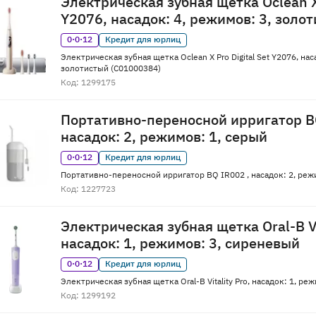
Электрическая зубная щетка Oclean X 
Y2076, насадок: 4, режимов: 3, золо
0·0·12
Кредит для юрлиц
Электрическая зубная щетка Oclean X Pro Digital Set Y2076, нас
золотистый (C01000384)
Код: 1299175
Портативно-переносной ирригатор BQ
насадок: 2, режимов: 1, серый
0·0·12
Кредит для юрлиц
Портативно-переносной ирригатор BQ IR002 , насадок: 2, реж
Код: 1227723
Электрическая зубная щетка Oral-B Vit
насадок: 1, режимов: 3, сиреневый
0·0·12
Кредит для юрлиц
Электрическая зубная щетка Oral-B Vitality Pro, насадок: 1, р
Код: 1299192