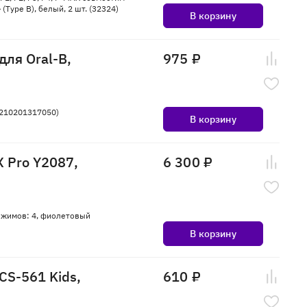
(Type B), белый, 2 шт. (32324)
В корзину
для Oral-B,
975 ₽
(4210201317050)
В корзину
X Pro Y2087,
6 300 ₽
режимов: 4, фиолетовый
В корзину
CS-561 Kids,
610 ₽