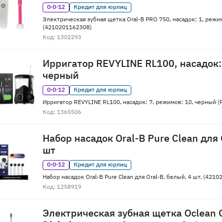
0·0·12
Кредит для юрлиц
Электрическая зубная щетка Oral-B PRO 750, насадок: 1, режи
(4210201162308)
Код: 1302293
Ирригатор REVYLINE RL100, насадок: 
черный
0·0·12
Кредит для юрлиц
Ирригатор REVYLINE RL100, насадок: 7, режимов: 10, черный (
Код: 1365506
Набор насадок Oral-B Pure Clean для 
шт
0·0·12
Кредит для юрлиц
Набор насадок Oral-B Pure Clean для Oral-B, белый, 4 шт. (421
Код: 1258919
Электрическая зубная щетка Oclean O