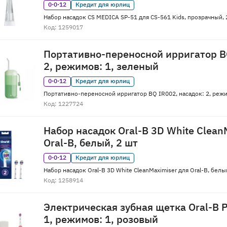
0·0·12
Кредит для юрлиц
Набор насадок CS MEDICA SP-51 для CS-561 Kids, прозрачный, 2
Код: 1259017
Портативно-переносной ирригатор BQ
2, режимов: 1, зеленый
0·0·12
Кредит для юрлиц
Портативно-переносной ирригатор BQ IR002, насадок: 2, режи
Код: 1227724
Набор насадок Oral-B 3D White Clean
Oral-B, белый, 2 шт
0·0·12
Кредит для юрлиц
Набор насадок Oral-B 3D White CleanMaximiser для Oral-B, белы
Код: 1258914
Электрическая зубная щетка Oral-B P
1, режимов: 1, розовый