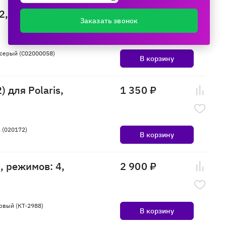
, насадок: 2,
6 225 ₽
Заказать звонок
 серый (C02000058)
В корзину
 для Polaris,
1 350 ₽
. (020172)
В корзину
2, режимов: 4,
2 900 ₽
зовый (КТ-2988)
В корзину