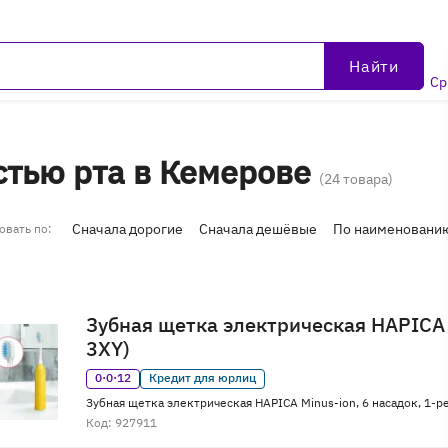
Найти
Ср
Товары для ухода за полостью рта в Кемерове
(24 товара)
Сначала дорогие
Сначала дешёвые
По наименовани
овать по:
Зубная щетка электрическая HAPICA 
3XY)
0·0·12
Кредит для юрлиц
Зубная щетка электрическая HAPICA Minus-ion, 6 насадок, 1-
Код: 927911