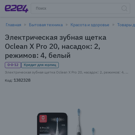
Главная
Бытовая техника
Красота и здоровье
Товары д
Электрическая зубная щетка
Oclean X Pro 20, насадок: 2,
режимов: 4, белый
0·0·12
Кредит для юрлиц
Электрическая зубная щетка Oclean X Pro 20, насадок: 2, режимов: 4, белый (C01000736)
1382328
Код: