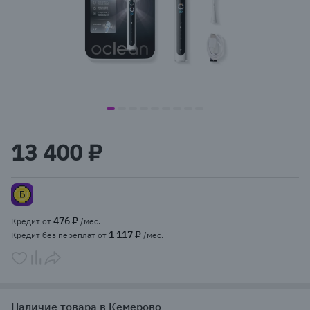
item
item
item
item
item
item
item
item
item
Item
0
1
2
3
4
5
6
7
8
1
13 400 ₽
of
9
476 ₽
Кредит от
/мес.
1 117 ₽
Кредит без переплат от
/мес.
Наличие товара в Кемерово