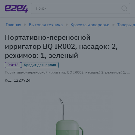
Главная
Бытовая техника
Красота и здоровье
Товары д
Портативно-переносной
ирригатор BQ IR002, насадок: 2,
режимов: 1, зеленый
0·0·12
Кредит для юрлиц
Портативно-переносной ирригатор BQ IR002, насадок: 2, режимов: 1, зеленый
1227724
Код: