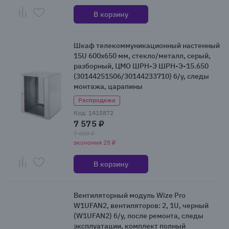
В корзину
Шкаф телекоммуникационный настенный
15U 600x650 мм, стекло/металл, серый,
разборный, ЦМО ШРН-Э ШРН-Э-15.650
(30144251506/30144233710) б/у, следы
монтажа, царапины
Распродажа
Код: 1415872
7 575 ₽
7 600 ₽
экономия 25 ₽
В корзину
Вентиляторный модуль Wize Pro
W1UFAN2, вентиляторов: 2, 1U, черный
(W1UFAN2) б/у, после ремонта, следы
эксплуатации, комплект полный