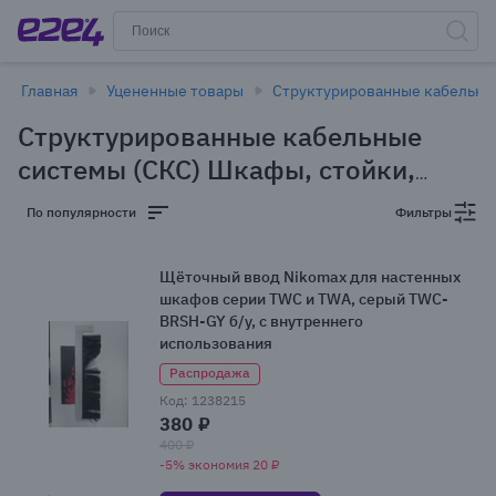
Главная
Уцененные товары
Структурированные кабельны
Структурированные кабельные
системы (СКС) Шкафы, стойки,
аксессуары в Кемерове -
По популярности
Фильтры
уцененные товары
(10 товаров)
Щёточный ввод Nikomax для настенных
шкафов серии TWC и TWA, серый TWC-
BRSH-GY б/у, с внутреннего
использования
Распродажа
Код: 1238215
380 ₽
400 ₽
-5% экономия 20 ₽