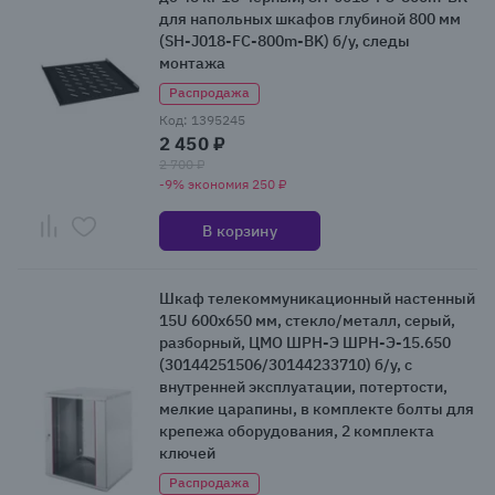
для напольных шкафов глубиной 800 мм
(SH-J018-FC-800m-BK) б/у, следы
монтажа
Распродажа
Код: 1395245
2 450 ₽
2 700 ₽
-9% экономия 250 ₽
В корзину
Шкаф телекоммуникационный настенный
15U 600x650 мм, стекло/металл, серый,
разборный, ЦМО ШРН-Э ШРН-Э-15.650
(30144251506/30144233710) б/у, с
внутренней эксплуатации, потертости,
мелкие царапины, в комплекте болты для
крепежа оборудования, 2 комплекта
ключей
Распродажа