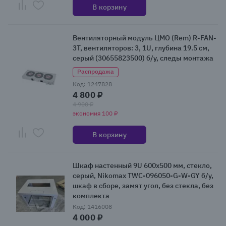
В корзину
Вентиляторный модуль ЦМО (Rem) R-FAN-
3T, вентиляторов: 3, 1U, глубина 19.5 см,
серый (30655823500) б/у, следы монтажа
Распродажа
Код: 1247828
4 800 ₽
4 900 ₽
экономия 100 ₽
В корзину
Шкаф настенный 9U 600x500 мм, стекло,
серый, Nikomax TWC-096050-G-W-GY б/у,
шкаф в сборе, замят угол, без стекла, без
комплекта
Код: 1416008
4 000 ₽