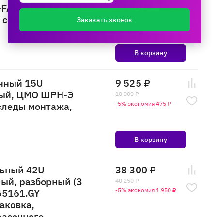
FAN-3T,
4 800 ₽
, серый
4 900 ₽
Заказать звонок
экономия 100 ₽
В корзину
нный 15U
9 525 ₽
ный, ЦМО ШРН-Э
10 000 ₽
следы монтажа,
-5% экономия 475 ₽
В корзину
ьный 42U
38 300 ₽
рый, разборный (3
40 250 ₽
65161.GY
-5% экономия 1 950 ₽
аковка,
расочного