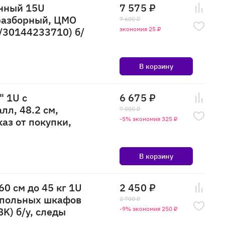
нный 15U
7 575 ₽
 разборный, ЦМО
7 600 ₽
30144233710) б/
экономия 25 ₽
В корзину
" 1U с
6 675 ₽
л, 48.2 см,
7 000 ₽
аз от покупки,
-5% экономия 325 ₽
В корзину
0 см до 45 кг 1U
2 450 ₽
апольных шкафов
2 700 ₽
K) б/у, следы
-9% экономия 250 ₽