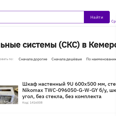
Найти
Ср
ьные системы (СКС) в Кемер
Сначала дорогие
Сначала дешёвые
По наименовани
овать по:
Шкаф настенный 9U 600x500 мм, сте
Nikomax TWC-096050-G-W-GY б/у, шка
угол, без стекла, без комплекта
Код: 1416008