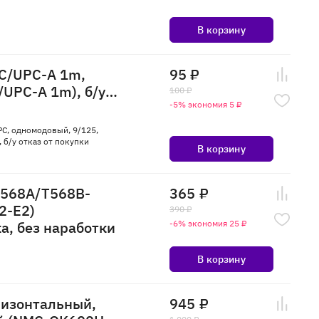
В корзину
C/UPC-A 1m,
95 ₽
UPC-A 1m), б/у
100 ₽
-5% экономия 5 ₽
C, одномодовый, 9/125,
 б/у отказ от покупки
В корзину
.T568A/T568B-
365 ₽
2-E2)
390 ₽
а, без наработки
-6% экономия 25 ₽
В корзину
ризонтальный,
945 ₽