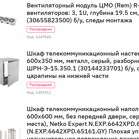
Вентиляторный модуль ЦМО (Rem) R-
вентиляторов: 3, 1U, глубина 19.5 см
(30655823500) б/у, следы монтажа
Распродажа
Код: 1247828
Шкаф телекоммуникационный насте
600x350 мм, металл, серый, разбор
ШРН-Э-15.350.1 (30144233701) б/у, 
царапины на нижней части
Распродажа
Код: 1403911
Шкаф телекоммуникационный напол
600x600 мм, без передней двери, се
места), Netko Expert N.EXP.6642XPD.
(N.EXP.6642XPD.65161.GY) Плохая уп
незначительное повреждение лакок