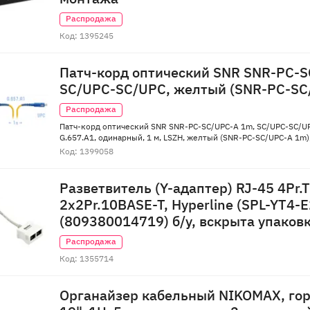
Распродажа
Код: 1395245
Патч-корд оптический SNR SNR-PC-S
SC/UPC-SC/UPC, желтый (SNR-PC-SC/
отказ от покупки
Распродажа
Патч-корд оптический SNR SNR-PC-SC/UPC-A 1m, SC/UPC-SC/UP
G.657.A1, одинарный, 1 м, LSZH, желтый (SNR-PC-SC/UPC-A 1m),
Код: 1399058
Разветвитель (Y-адаптер) RJ-45 4Pr
2x2Pr.10BASE-T, Hyperline (SPL-YT4-E
(809380014719) б/у, вскрыта упаковк
Распродажа
Код: 1355714
Органайзер кабельный NIKOMAX, го