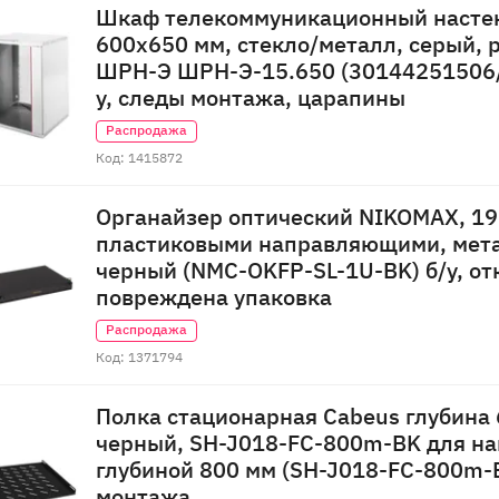
Шкаф телекоммуникационный насте
600x650 мм, стекло/металл, серый,
ШРН-Э ШРН-Э-15.650 (30144251506/
у, следы монтажа, царапины
Распродажа
Код: 1415872
Органайзер оптический NIKOMAX, 19
пластиковыми направляющими, метал
черный (NMC-OKFP-SL-1U-BK) б/у, отк
повреждена упаковка
Распродажа
Код: 1371794
Полка стационарная Cabeus глубина 6
черный, SH-J018-FC-800m-BK для н
глубиной 800 мм (SH-J018-FC-800m-B
монтажа