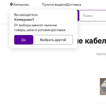
Кемерово
Пункты выдачи
Доставка
Вы находитесь:
Каталог
Кемерово?
От выбора зависят наличие
товара, цены и условия доставки
Главная
Уцененные товары
Структурированные кабел
Да
Выбрать другой
(14 товаров)
Сортир