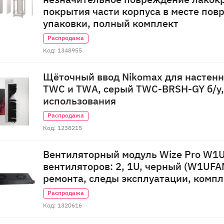
покрытия части корпуса в месте по
упаковки, полный комплект
Распродажа
Код: 1348955
Щёточный ввод Nikomax для настен
TWC и TWA, серый TWC-BRSH-GY б/у,
использования
Распродажа
Код: 1238215
Вентиляторный модуль Wize Pro W1
вентиляторов: 2, 1U, черный (W1UFAN
ремонта, следы эксплуатации, комп
Распродажа
Код: 1320616