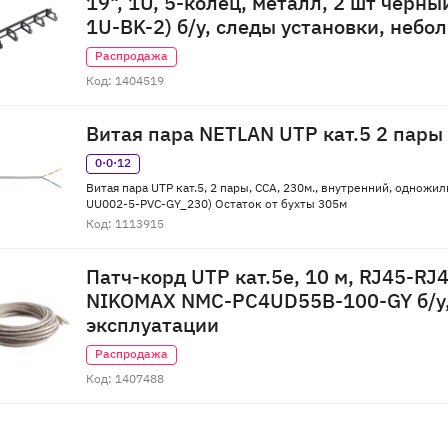
19", 1U, 5-колец, металл, 2 шт черн
1U-BK-2) б/у, следы установки, небо
Распродажа
Код: 1404519
Витая пара NETLAN UTP кат.5 2 пары
0·0·12
Витая пара UTP кат.5, 2 пары, CCA, 230м., внутренний, одножи
UU002-5-PVC-GY_230) Остаток от бухты 305м
Код: 1113915
Патч-корд UTP кат.5e, 10 м, RJ45-RJ4
NIKOMAX NMC-PC4UD55B-100-GY б/у
эксплуатации
Распродажа
Код: 1407488