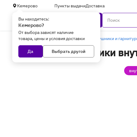
Кемерово
Пункты выдачи
Доставка
Вы находитесь:
Каталог
Кемерово?
От выбора зависят наличие
товара, цены и условия доставки
Главная
ТВ, мультимедиа и аудио
Наушники и гарниту
Проводные наушники вну
Да
Выбрать другой
вну