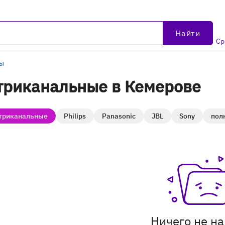
Найти
Ср
ры
триканальные в Кемерове
триканальные
Philips
Panasonic
JBL
Sony
пол
Ничего не н