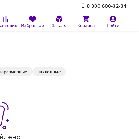
8 800 600‑32‑34
авнение
Избранное
Заказы
Корзина
Войти
норазмерные
накладные
айдено