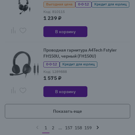
Выгодная цена
0·0·12
Кредит для юрлиц
Код: 810115
1 239 ₽
В корзину
Проводная гарнитура A4Tech Fstyler
FH150U, черный (FH150U)
0·0·12
Кредит для юрлиц
Код: 1289888
1 575 ₽
В корзину
Показать еще
1
2
...
157
158
159