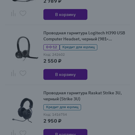
2 789 ₽
В корзину
Проводная гарнитура Logitech H390 USB
Computer Headset, черный (981-
000406/981-000803/981-000014)
0·0·12
Кредит для юрлиц
Код: 242602
2 550 ₽
В корзину
Проводная гарнитура Raskat Strike 3U,
черный (Strike 3U)
Кредит для юрлиц
Код: 1416754
2 950 ₽
В корзину