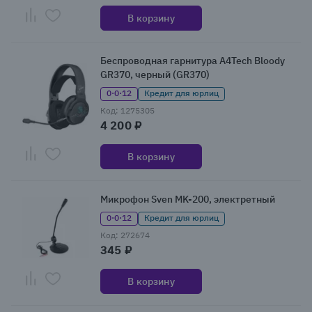
В корзину
Беспроводная гарнитура A4Tech Bloody
GR370, черный (GR370)
0·0·12
Кредит для юрлиц
Код: 1275305
4 200 ₽
В корзину
Микрофон Sven MK-200, электретный
0·0·12
Кредит для юрлиц
Код: 272674
345 ₽
В корзину