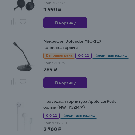
Код: 308989
1 990 ₽
В корзину
Микрофон Defender MIC-117,
конденсаторный
Выгодная цена
0·0·12
Кредит для юрлиц
Код: 580196
289 ₽
В корзину
Проводная гарнитура Apple EarPods,
белый (MWTY3ZM/A)
0·0·12
Кредит для юрлиц
Код: 1317579
2 700 ₽