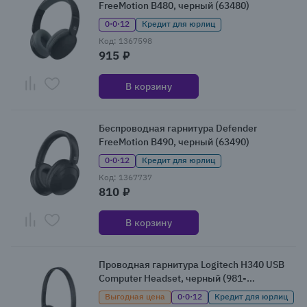
FreeMotion B480, черный (63480)
0·0·12
Кредит для юрлиц
Код: 1367598
915 ₽
В корзину
Беспроводная гарнитура Defender
FreeMotion B490, черный (63490)
0·0·12
Кредит для юрлиц
Код: 1367737
810 ₽
В корзину
Проводная гарнитура Logitech H340 USB
Computer Headset, черный (981-
000475/981-000509/981-000477)
Выгодная цена
0·0·12
Кредит для юрлиц