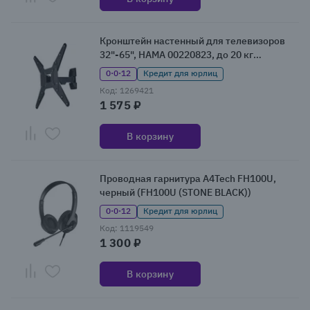
Кронштейн настенный для телевизоров
32"-65", HAMA 00220823, до 20 кг
(00220823)
0·0·12
Кредит для юрлиц
Код: 1269421
1 575 ₽
В корзину
Проводная гарнитура A4Tech FH100U,
черный (FH100U (STONE BLACK))
0·0·12
Кредит для юрлиц
Код: 1119549
1 300 ₽
В корзину