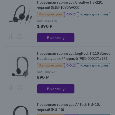
Проводная гарнитура Creative HS-220,
черный (51EF1070AA000)
Выгодная цена
0·0·12
Кредит для юрлиц
Код: 1151175
1 890 ₽
В корзину
Проводная гарнитура Logitech H110 Stereo
Headset, серый/черный (981-000271/981-
000459/981-000472)
Выгодная цена
0·0·12
Кредит для юрлиц
Код: 186473
890 ₽
В корзину
Проводная гарнитура A4Tech HU-10,
черный (HU-10)