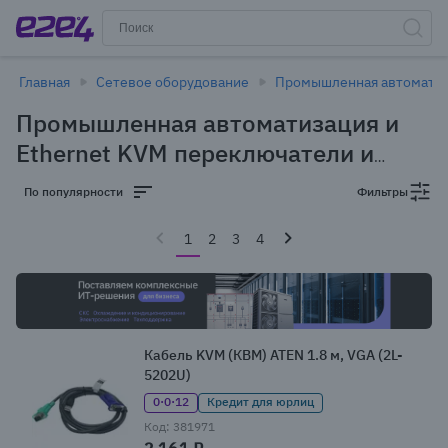
Главная
Сетевое оборудование
Промышленная автоматиза
Промышленная автоматизация и
Ethernet KVM переключатели и
консоли в Кемерове
(93 товара)
По популярности
Фильтры
1
2
3
4
Кабель KVM (КВМ) ATEN 1.8 м, VGA (2L-
5202U)
0·0·12
Кредит для юрлиц
Код: 381971