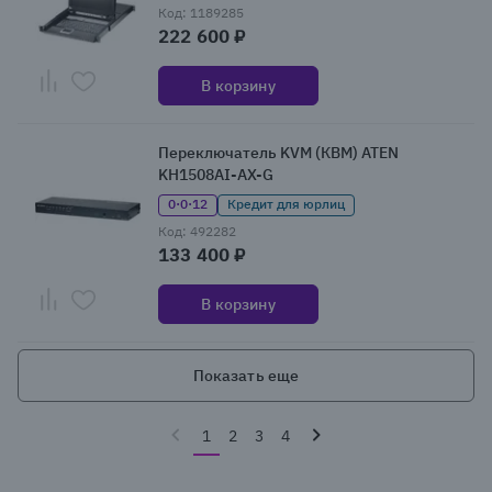
Код: 1189285
222 600 ₽
В корзину
Переключатель KVM (КВМ) ATEN
KH1508AI-AX-G
0·0·12
Кредит для юрлиц
Код: 492282
133 400 ₽
В корзину
Показать еще
1
2
3
4