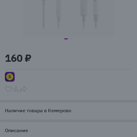
item
item
Item
0
1
1
160 ₽
of
2
Наличие товара в Кемерово
Описание