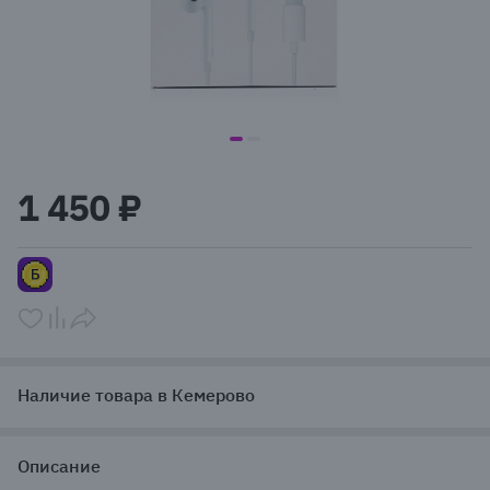
item
item
Item
0
1
1
1 450 ₽
of
2
Наличие товара в Кемерово
Описание