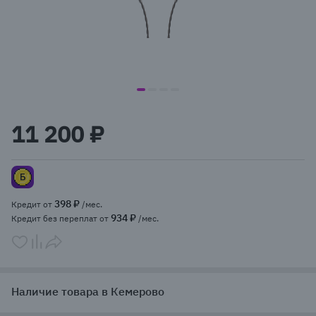
item
item
item
item
Item
0
1
2
3
1
11 200 ₽
of
4
398 ₽
Кредит от
/мес.
934 ₽
Кредит без переплат от
/мес.
Наличие товара в Кемерово