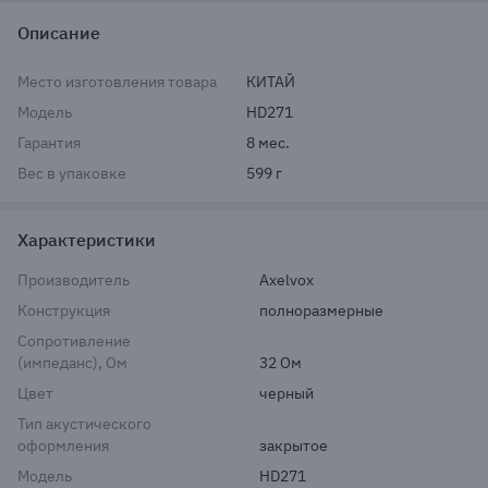
Описание
Место изготовления товара
КИТАЙ
Модель
HD271
Гарантия
8 мес.
Вес в упаковке
599 г
Характеристики
Производитель
Axelvox
Конструкция
полноразмерные
Сопротивление
(импеданс), Ом
32 Ом
Цвет
черный
Тип акустического
оформления
закрытое
Модель
HD271