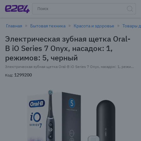
Главная
Бытовая техника
Красота и здоровье
Товары д
Электрическая зубная щетка Oral-
B iO Series 7 Onyx, насадок: 1,
режимов: 5, черный
Электрическая зубная щетка Oral-B iO Series 7 Onyx, насадок: 1, режимов: 5, черный (7 BLACK ONYX)
1299200
Код: