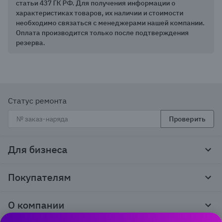
статьи 437 ГК РФ. Для получения информации о
характеристиках товаров, их наличии и стоимости
необходимо связаться с менеджерами нашей компании.
Оплата производится только после подтверждения
резерва.
Статус ремонта
Проверить
Для бизнеса
Корпоративным клиентам
Покупателям
Тендеры и гос закупки
Программы лояльности
Контакты
О компании
Пункты выдачи
Как оформить заказ