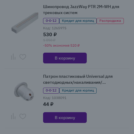
Шинопровод JazzWay PTR 2M-WH для
трековых систем
0·0·12
Кредит для юрлиц
Распродажа
Код: 1265975
530 ₽
1 050 ₽
-50% экономия 520 ₽
В корзину
Патрон пластиковый Universal для
светодиодных/накаливания/
энергосберегающих ламп
0·0·12
Кредит для юрлиц
Код: 1038091
44 ₽
В корзину