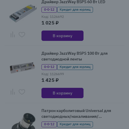
Драйвер JazzWay BSPS 60 Вт LED
0·0·12
Кредит для юрлиц
Код: 1126692
1 025 ₽
В корзину
Драйвер JazzWay BSPS 100 Вт для
светодиодной ленты
0·0·12
Кредит для юрлиц
Код: 1126699
1 425 ₽
В корзину
Патрон карболитовый Universal для
светодиодных/накаливания/
энергосберегающих ламп
0·0·12
Кредит для юрлиц