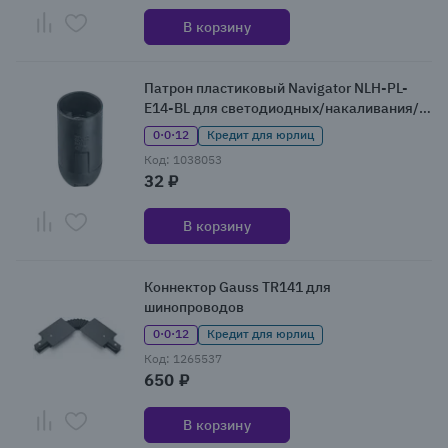
В корзину
Патрон пластиковый Navigator NLH-PL-
E14-BL для светодиодных/накаливания/
энергосберегающих ламп
0·0·12
Кредит для юрлиц
Код: 1038053
32 ₽
В корзину
Коннектор Gauss TR141 для
шинопроводов
0·0·12
Кредит для юрлиц
Код: 1265537
650 ₽
В корзину