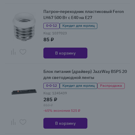
Патрон-переходник пластиковый Feron
LH67 500 Вт с Е40 на Е27
0·0·12
Кредит для юрлиц
Код: 1037023
85 ₽
В корзину
Блок питания (драйвер) JazzWay BSPS 20
для светодиодной ленты
0·0·12
Кредит для юрлиц
Распродажа
Код: 1245439
285 ₽
810 ₽
-65% экономия 525 ₽
В корзину