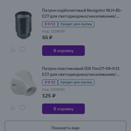
Патрон карболитовый Navigator NLH-BL-
E27 для светодиодных/накаливания/
энергосберегающих ламп
0·0·12
Кредит для юрлиц
Код: 1038058
55 ₽
В корзину
Патрон пластиковый IEK Ппл27-04-К31
Е27 для светодиодных/накаливания/
энергосберегающих ламп
0·0·12
Кредит для юрлиц
Код: 1038082
125 ₽
В корзину
Показать еще